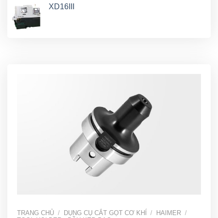
XD16III
TRANG CHỦ
/
DỤNG CỤ CẮT GỌT CƠ KHÍ
/
HAIMER
/