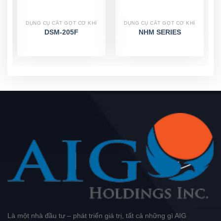
DỤNG CỤ CẮT GỌT CƠ KHÍ
DỤNG CỤ CẮT GỌT CƠ KHÍ
DSM-205F
NHM SERIES
Là một nhà đầu tư – phát triển giá trị, tất cả những gì AIG