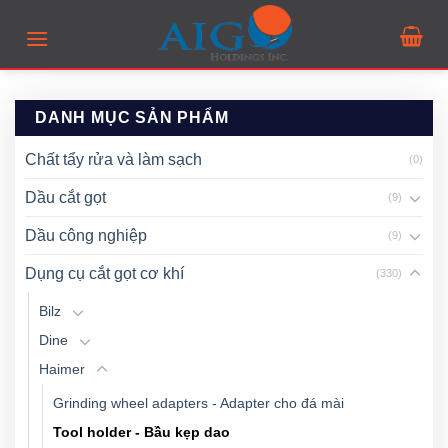
Skip
to
content
DANH MỤC SẢN PHẨM
Chất tẩy rửa và làm sạch
(0)
Dầu cắt gọt
(9)
Dầu công nghiệp
(9)
Dụng cụ cắt gọt cơ khí
(330)
Bilz
Dine
Haimer
Grinding wheel adapters - Adapter cho đá mài
Tool holder - Bầu kẹp dao