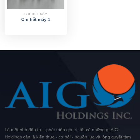
CHI TIẾT MÁY
Chi tiết máy 1
Là một nhà đầu tư – phát triển giá trị, tất cả những gì AIG
Holdings cần là kiến thức - cơ hội - nguồn lực và lòng quyết tâm