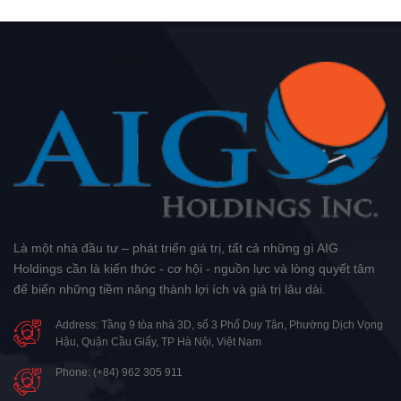
Là một nhà đầu tư – phát triển giá trị, tất cả những gì AIG
Holdings cần là kiến thức - cơ hội - nguồn lực và lòng quyết tâm
để biến những tiềm năng thành lợi ích và giá trị lâu dài.
Address: Tầng 9 tòa nhà 3D, số 3 Phố Duy Tân, Phường Dịch Vọng
Hậu, Quận Cầu Giấy, TP Hà Nội, Việt Nam
Phone: (+84) 962 305 911