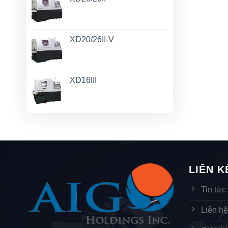
XD20/26II-V
XD16III
LIÊN 
Tin tức
Liên h