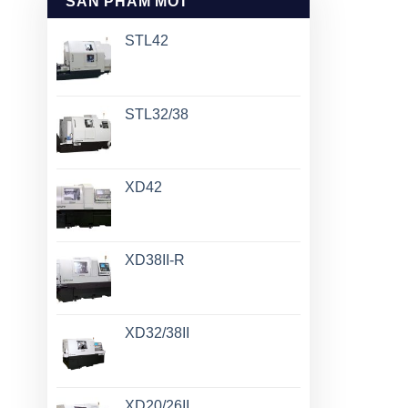
SẢN PHẨM MỚI
STL42
STL32/38
XD42
XD38II-R
XD32/38II
XD20/26II