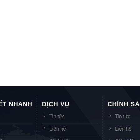
KẾT NHANH
DỊCH VỤ
CHÍNH S
Tin tức
Tin tức
ệ
Liên hệ
Liên hệ