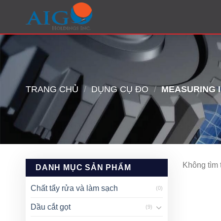
Skip
to
content
TRANG CHỦ
/
DỤNG CỤ ĐO
/
MEASURING 
Không tìm 
DANH MỤC SẢN PHẨM
Chất tẩy rửa và làm sạch
(0)
Dầu cắt gọt
(9)