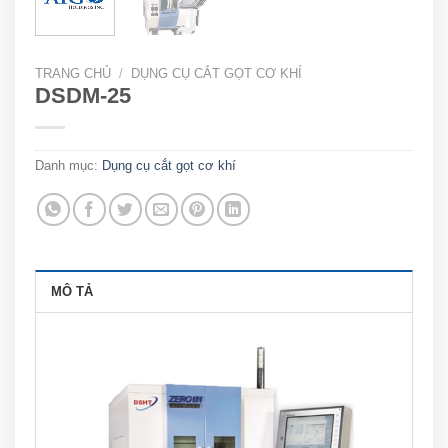
TRANG CHỦ
/
DỤNG CỤ CẮT GỌT CƠ KHÍ
DSDM-25
Danh mục:
Dụng cụ cắt gọt cơ khí
MÔ TẢ