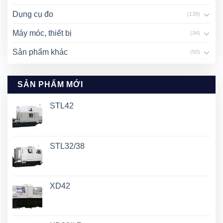
Dụng cụ đo
(139)
Máy móc, thiết bị
(34)
Sản phẩm khác
(50)
SẢN PHẨM MỚI
STL42
STL32/38
XD42