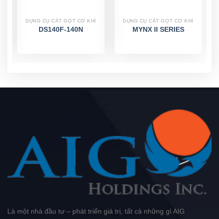
DỤNG CỤ CẮT GỌT CƠ KHÍ
DỤNG CỤ CẮT GỌT CƠ KHÍ
DS140F-140N
MYNX II SERIES
Là một nhà đầu tư – phát triển giá trị, tất cả những gì AIG