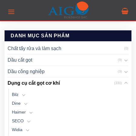
Skip
to
content
DANH MỤC SẢN PHẨM
Chất tẩy rửa và làm sạch
(0)
Dầu cắt gọt
(9)
Dầu công nghiệp
(9)
Dụng cụ cắt gọt cơ khí
(330)
Bilz
Dine
Haimer
SECO
Widia