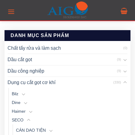
Skip
to
content
DANH MỤC SẢN PHẨM
Chất tẩy rửa và làm sạch
(0)
Dầu cắt gọt
(9)
Dầu công nghiệp
(9)
Dụng cụ cắt gọt cơ khí
(330)
Bilz
Dine
Haimer
SECO
CÁN DAO TIỆN