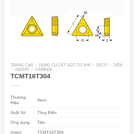
TRANG CHỦ
/
DỤNG CỤ CẮT GỌT CƠ KHÍ
/
SECO
/
TIỆN
/
INSERT
/
CARBIDE
TCMT16T304
Thương
Seco
Hiệu
Xuất Xứ
Thuỵ Điển
Ứng dụng
Tiện
Insert
TCMT16T304