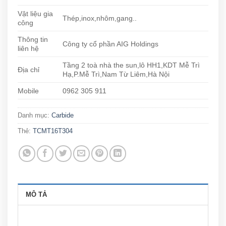
Vật liệu gia
Thép,inox,nhôm,gang..
công
Thông tin
Công ty cổ phần AIG Holdings
liên hệ
Tầng 2 toà nhà the sun,lô HH1,KDT Mễ Trì
Địa chỉ
Hạ,P.Mễ Trì,Nam Từ Liêm,Hà Nội
Mobile
0962 305 911
Danh mục:
Carbide
Thẻ:
TCMT16T304
MÔ TẢ