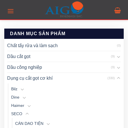
Skip
to
content
DANH MỤC SẢN PHẨM
Chất tẩy rửa và làm sạch
(0)
Dầu cắt gọt
(9)
Dầu công nghiệp
(9)
Dụng cụ cắt gọt cơ khí
(330)
Bilz
Dine
Haimer
SECO
CÁN DAO TIỆN