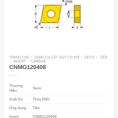
TRANG CHỦ
/
DỤNG CỤ CẮT GỌT CƠ KHÍ
/
SECO
/
TIỆN
/
INSERT
/
CARBIDE
CNMG120408
Thương
Seco
Hiệu
Xuất Xứ
Thuỵ Điển
Ứng dụng
Tiện
Insert
CNMG120408