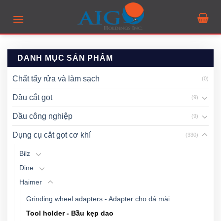
Skip
to
content
DANH MỤC SẢN PHẨM
Chất tẩy rửa và làm sạch
(0)
Dầu cắt gọt
(9)
Dầu công nghiệp
(9)
Dụng cụ cắt gọt cơ khí
(330)
Bilz
Dine
Haimer
Grinding wheel adapters - Adapter cho đá mài
Tool holder - Bầu kẹp dao