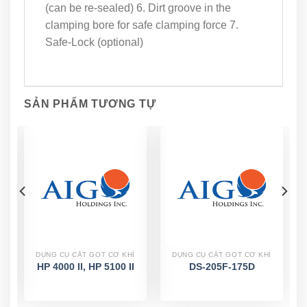
(can be re-sealed) 6. Dirt groove in the
clamping bore for safe clamping force 7.
Safe-Lock (optional)
SẢN PHẨM TƯƠNG TỰ
DỤNG CỤ CẮT GỌT CƠ KHÍ
DỤNG CỤ CẮT GỌT CƠ KHÍ
HP 4000 II, HP 5100 II
DS-205F-175D