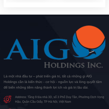
Là một nhà đầu tư – phát triển giá trị, tất cả những gì AIG
Holdings cần là kiến thức - cơ hội - nguồn lực và lòng quyết tâm
để biến những tiềm năng thành lợi ích và giá trị lâu dài.
Address: Tầng 9 tòa nhà 3D, số 3 Phố Duy Tân, Phường Dịch Vọng
Hậu, Quận Cầu Giấy, TP Hà Nội, Việt Nam