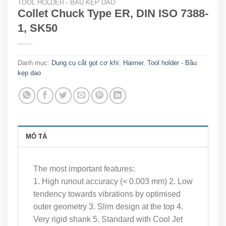
TOOL HOLDER - BẦU KẸP DAO
Collet Chuck Type ER, DIN ISO 7388-
1, SK50
Danh mục:
Dụng cụ cắt gọt cơ khí
,
Haimer
,
Tool holder - Bầu
kẹp dao
MÔ TẢ
The most important features:
1. High runout accuracy (< 0.003 mm) 2. Low
tendency towards vibrations by optimised
outer geometry 3. Slim design at the top 4.
Very rigid shank 5. Standard with Cool Jet