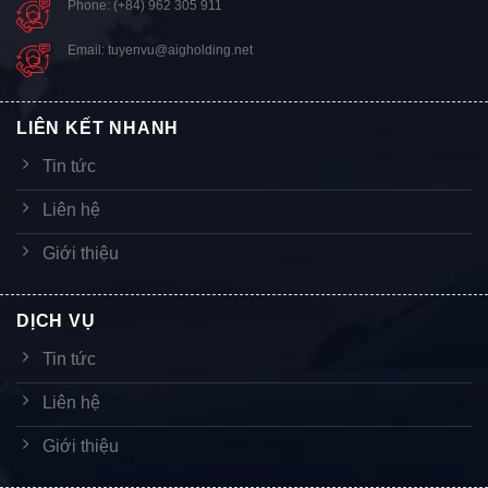
Phone: (+84) 962 305 911
Email: tuyenvu@aigholding.net
LIÊN KẾT NHANH
Tin tức
Liên hệ
Giới thiệu
DỊCH VỤ
Tin tức
Liên hệ
Giới thiệu