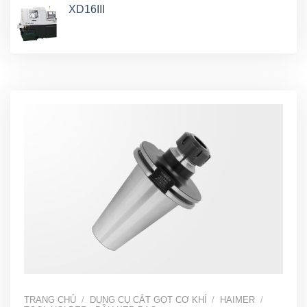
XD16III
TRANG CHỦ
/
DỤNG CỤ CẮT GỌT CƠ KHÍ
/
HAIMER
/