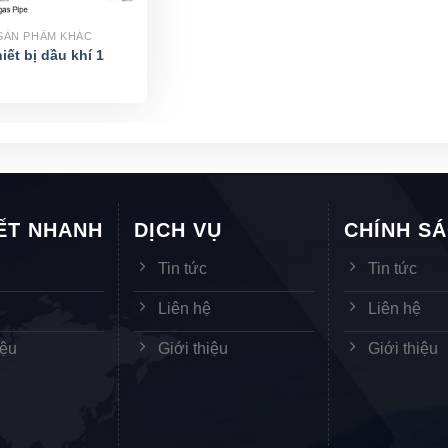
SẢN PHẨM KHÁC
iết bị dầu khí 1
KẾT NHANH
DỊCH VỤ
CHÍNH S
Tin tức
Tin tức
ệ
Liên hệ
Liên hệ
iệu
Giới thiệu
Giới thiệu