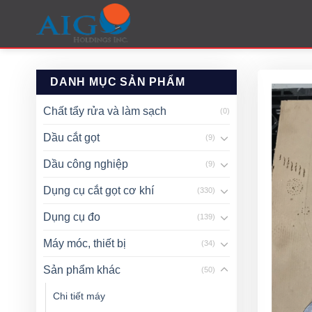
Skip
to
content
DANH MỤC SẢN PHẨM
Chất tẩy rửa và làm sạch
(0)
Dầu cắt gọt
(9)
Dầu công nghiệp
(9)
Dụng cụ cắt gọt cơ khí
(330)
Dụng cụ đo
(139)
Máy móc, thiết bị
(34)
Sản phẩm khác
(50)
Chi tiết máy