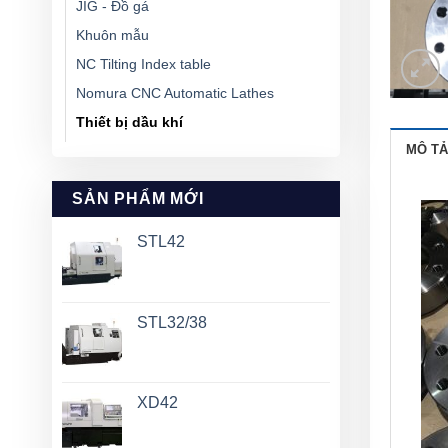
JIG - Đồ gá
Khuôn mẫu
NC Tilting Index table
Nomura CNC Automatic Lathes
Thiết bị dầu khí
MÔ TẢ
SẢN PHẨM MỚI
STL42
STL32/38
XD42