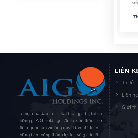
Th
LIÊN 
Tin tức
Liên h
Giới th
Là một nhà đầu tư – phát triển giá trị, tất cả
những gì AIG Holdings cần là kiến thức - cơ
hội - nguồn lực và lòng quyết tâm để biến
những tiềm năng thành lợi ích và giá trị lâu