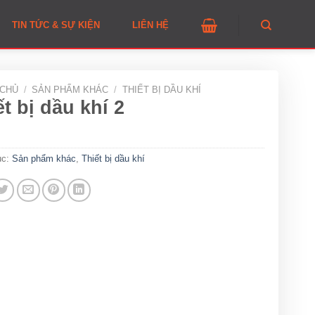
TIN TỨC & SỰ KIỆN
LIÊN HỆ
 CHỦ
/
SẢN PHẨM KHÁC
/
THIẾT BỊ DẦU KHÍ
ết bị dầu khí 2
ục:
Sản phẩm khác
,
Thiết bị dầu khí