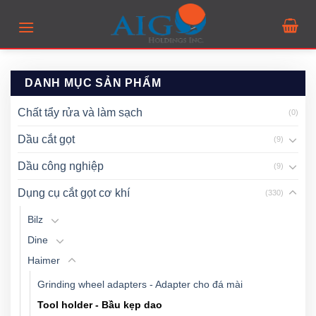
Skip
to
content
DANH MỤC SẢN PHẨM
Chất tẩy rửa và làm sạch
(0)
Dầu cắt gọt
(9)
Dầu công nghiệp
(9)
Dụng cụ cắt gọt cơ khí
(330)
Bilz
Dine
Haimer
Grinding wheel adapters - Adapter cho đá mài
Tool holder - Bầu kẹp dao