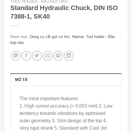
TOOL HOLDER - BẦU KẸP DAO
Standard Hydraulic Chuck, DIN ISO
7388-1, SK40
Danh mục:
Dụng cụ cắt gọt cơ khí
,
Haimer
,
Tool holder - Bầu
kẹp dao
MÔ TẢ
The most important features:
1. High runout accuracy (< 0.003 mm) 2. Low
tendency towards vibrations by optimised
outer geometry 3. Slim design at the top 4.
Very rigid shank 5. Standard with Cool Jet