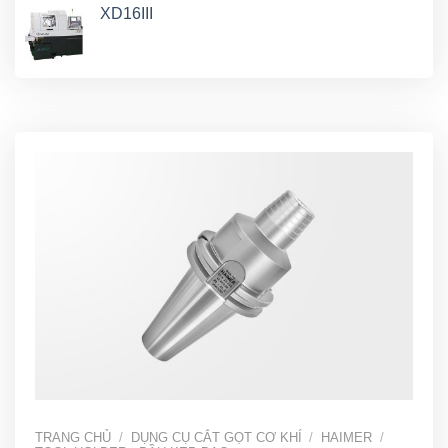
XD16III
TRANG CHỦ
/
DỤNG CỤ CẮT GỌT CƠ KHÍ
/
HAIMER
/