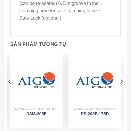
(can be re-sealed) 6. Dirt groove in the
clamping bore for safe clamping force 7.
Safe-Lock (optional)
SẢN PHẨM TƯƠNG TỰ
DỤNG CỤ CẮT GỌT CƠ KHÍ
DỤNG CỤ CẮT GỌT CƠ KHÍ
DSM-205F
DS-205F-175D