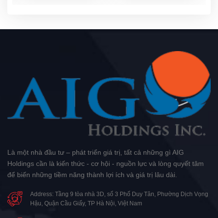
Là một nhà đầu tư – phát triển giá trị, tất cả những gì AIG
Holdings cần là kiến thức - cơ hội - nguồn lực và lòng quyết tâm
để biến những tiềm năng thành lợi ích và giá trị lâu dài.
Address: Tầng 9 tòa nhà 3D, số 3 Phố Duy Tân, Phường Dịch Vọng
Hậu, Quận Cầu Giấy, TP Hà Nội, Việt Nam