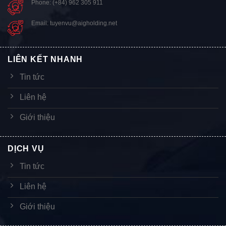
Phone: (+84) 962 305 911
Email: tuyenvu@aigholding.net
LIÊN KẾT NHANH
Tin tức
Liên hệ
Giới thiệu
DỊCH VỤ
Tin tức
Liên hệ
Giới thiệu