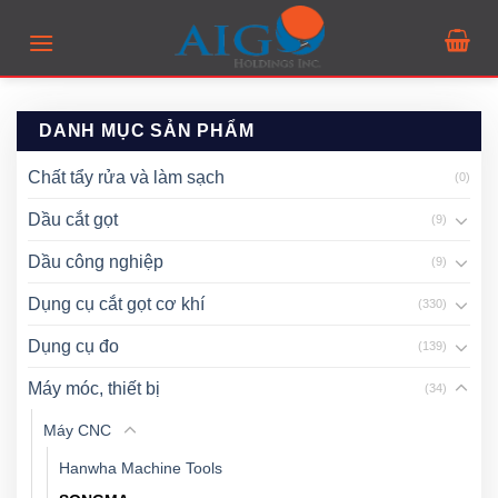
Skip
to
content
DANH MỤC SẢN PHẨM
Chất tẩy rửa và làm sạch
(0)
Dầu cắt gọt
(9)
Dầu công nghiệp
(9)
Dụng cụ cắt gọt cơ khí
(330)
Dụng cụ đo
(139)
Máy móc, thiết bị
(34)
Máy CNC
Hanwha Machine Tools