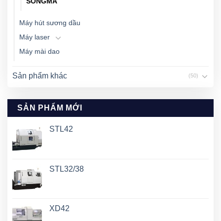
SONGMA
Máy hút sương dầu
Máy laser
Máy mài dao
Sản phẩm khác
(50)
SẢN PHẨM MỚI
STL42
STL32/38
XD42