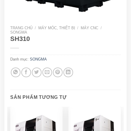
TRANG CHỦ
/
MÁY MÓC, THIẾT BỊ
/
MÁY CNC
/
SONGMA
SH310
Danh mục:
SONGMA
SẢN PHẨM TƯƠNG TỰ