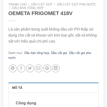
TRANG CHỦ
/
DẦU CẮT GỌT
/
DẦU CẮT GỌT PHA NƯỚC
/
DẦU BÁN TỔNG HỢP
OEMETA FRIGOMET 418V
Là sản phẩm trong suốt không dầu với PH thấp sử
dụng cho cắt và khoan với kim loại gốc sắt và không
sắt với hiệu quả chi phí cao.
Danh mục:
Dầu bán tổng hợp
,
Dầu cắt gọt
,
Dầu cắt gọt pha
nước
MÔ TẢ
Công dụng