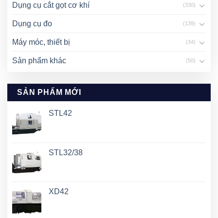
Dụng cụ cắt gọt cơ khí
(330)
Dụng cụ đo
(139)
Máy móc, thiết bị
(34)
Sản phẩm khác
(50)
SẢN PHẨM MỚI
STL42
STL32/38
XD42