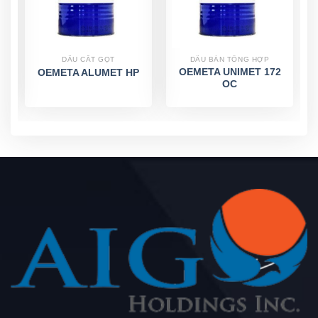
DẦU CẮT GỌT
DẦU BÁN TỔNG HỢP
OEMETA UNIMET 172
OEMETA ALUMET HP
OC