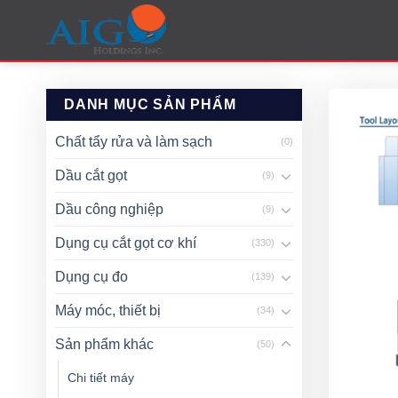
Skip
to
content
DANH MỤC SẢN PHẨM
Chất tẩy rửa và làm sạch
(0)
Dầu cắt gọt
(9)
Dầu công nghiệp
(9)
Dụng cụ cắt gọt cơ khí
(330)
Dụng cụ đo
(139)
Máy móc, thiết bị
(34)
Sản phẩm khác
(50)
Chi tiết máy