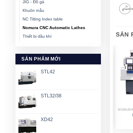
JIG - Đồ gá
Khuôn mẫu
NC Tilting Index table
Nomura CNC Automatic Lathes
SẢN 
Thiết bị dầu khí
SẢN PHẨM MỚI
STL42
STL32/38
NOMURA CNC AUTOMATIC LATHES
NOMURA CNC AUTOMATIC LATHES
N-20-25UB8-1
NN-32KM
XD42