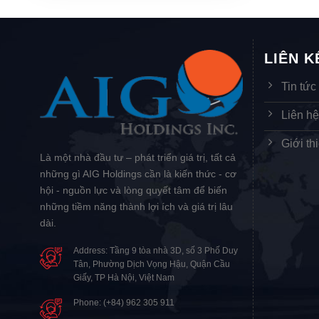
LIÊN 
Tin tức
Liên h
Giới th
Là một nhà đầu tư – phát triển giá trị, tất cả
những gì AIG Holdings cần là kiến thức - cơ
hội - nguồn lực và lòng quyết tâm để biến
những tiềm năng thành lợi ích và giá trị lâu
dài.
Address: Tầng 9 tòa nhà 3D, số 3 Phố Duy
Tân, Phường Dịch Vọng Hậu, Quận Cầu
Giấy, TP Hà Nội, Việt Nam
Phone: (+84) 962 305 911