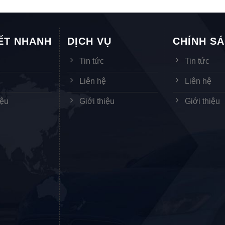
KẾT NHANH
DỊCH VỤ
CHÍNH S
Tin tức
Tin tức
ệ
Liên hệ
Liên hệ
iệu
Giới thiệu
Giới thiệu