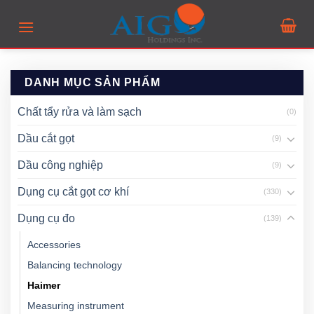
Skip
to
content
DANH MỤC SẢN PHẨM
Chất tẩy rửa và làm sạch
(0)
Dầu cắt gọt
(9)
Dầu công nghiệp
(9)
Dụng cụ cắt gọt cơ khí
(330)
Dụng cụ đo
(139)
Accessories
Balancing technology
Haimer
Measuring instrument