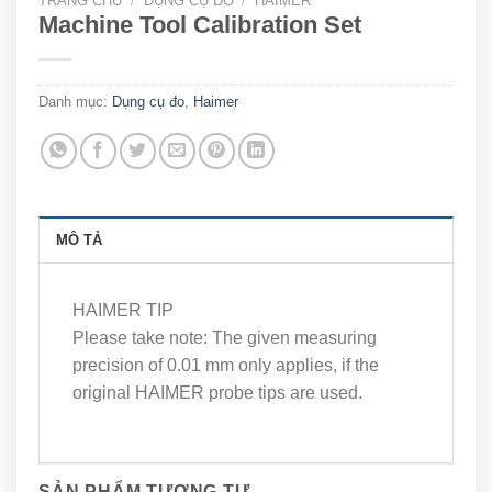
TRANG CHỦ
/
DỤNG CỤ ĐO
/
HAIMER
Machine Tool Calibration Set
Danh mục:
Dụng cụ đo
,
Haimer
MÔ TẢ
HAIMER TIP
Please take note: The given measuring
precision of 0.01 mm only applies, if the
original HAIMER probe tips are used.
SẢN PHẨM TƯƠNG TỰ