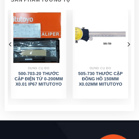
DỤNG CỤ ĐO
DỤNG CỤ ĐO
Ộ
500-703-20 THƯỚC
505-730 THƯỚC CẶP
CẶP ĐIỆN TỬ 0-200MM
ĐỒNG HỒ 150MM
X0.01 IP67 MITUTOYO
X0.02MM MITUTOYO