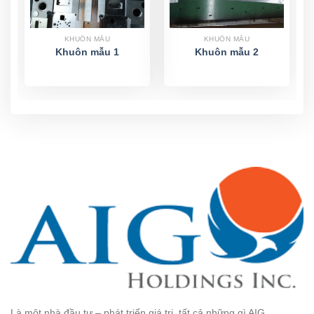
KHUÔN MẪU
KHUÔN MẪU
Khuôn mẫu 1
Khuôn mẫu 2
Là một nhà đầu tư – phát triển giá trị, tất cả những gì AIG