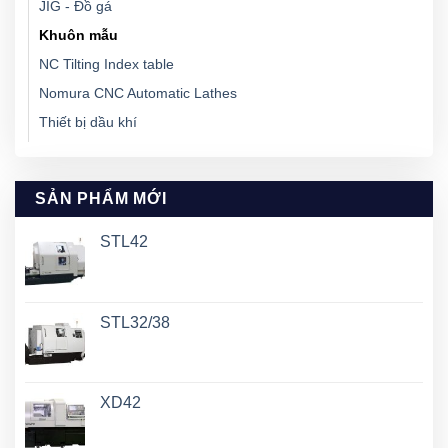
JIG - Đồ gá
Khuôn mẫu
NC Tilting Index table
Nomura CNC Automatic Lathes
Thiết bị dầu khí
SẢN PHẨM MỚI
STL42
STL32/38
XD42