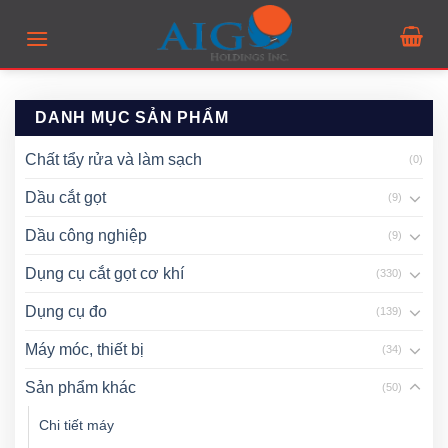
Skip
to
content
DANH MỤC SẢN PHẨM
Chất tẩy rửa và làm sạch
(0)
Dầu cắt gọt
(9)
Dầu công nghiệp
(9)
Dụng cụ cắt gọt cơ khí
(330)
Dụng cụ đo
(139)
Máy móc, thiết bị
(34)
Sản phẩm khác
(50)
Chi tiết máy