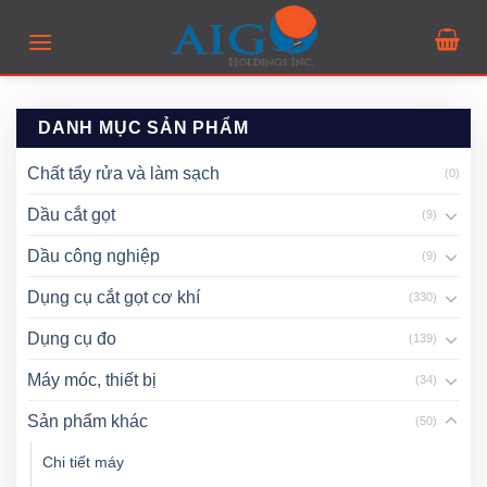
Skip
to
content
DANH MỤC SẢN PHẨM
Chất tẩy rửa và làm sạch
(0)
Dầu cắt gọt
(9)
Dầu công nghiệp
(9)
Dụng cụ cắt gọt cơ khí
(330)
Dụng cụ đo
(139)
Máy móc, thiết bị
(34)
Sản phẩm khác
(50)
Chi tiết máy