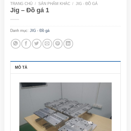
TRANG CHỦ
/
SẢN PHẨM KHÁC
/
JIG - ĐỒ GÁ
Jig – Đồ gá 1
Danh mục:
JIG - Đồ gá
MÔ TẢ