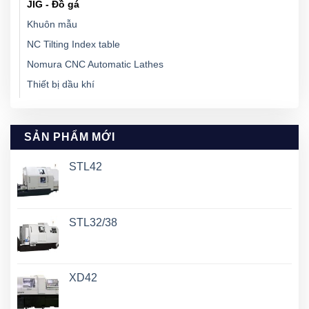
JIG - Đồ gá
Khuôn mẫu
NC Tilting Index table
Nomura CNC Automatic Lathes
Thiết bị dầu khí
SẢN PHẨM MỚI
STL42
STL32/38
XD42