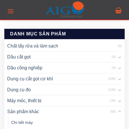
Skip
to
content
DANH MỤC SẢN PHẨM
Chất tẩy rửa và làm sạch
(0)
Dầu cắt gọt
(9)
Dầu công nghiệp
(9)
Dụng cụ cắt gọt cơ khí
(330)
Dụng cụ đo
(139)
Máy móc, thiết bị
(34)
Sản phẩm khác
(50)
Chi tiết máy