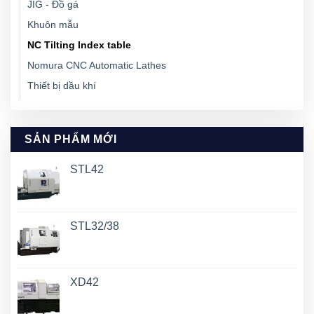
JIG - Đồ gá
Khuôn mẫu
NC Tilting Index table
Nomura CNC Automatic Lathes
Thiết bị dầu khí
SẢN PHẨM MỚI
STL42
STL32/38
XD42