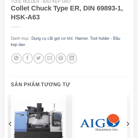
TOOL HOLDER - BẦU KẸP DAO
Collet Chuck Type ER, DIN 69893-1,
HSK-A63
Danh mục:
Dụng cụ cắt gọt cơ khí
,
Haimer
,
Tool holder - Bầu
kẹp dao
SẢN PHẨM TƯƠNG TỰ