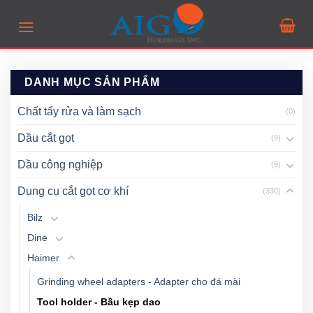
Skip
to
content
DANH MỤC SẢN PHẨM
Chất tẩy rửa và làm sạch
(0)
Dầu cắt gọt
(9)
Dầu công nghiệp
(9)
Dụng cụ cắt gọt cơ khí
(330)
Bilz
Dine
Haimer
Grinding wheel adapters - Adapter cho đá mài
Tool holder - Bầu kẹp dao