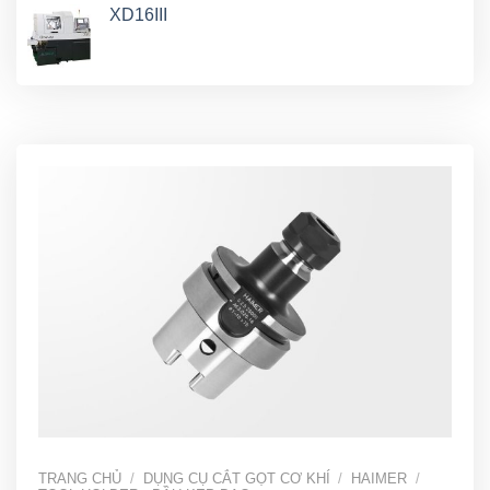
XD16III
TRANG CHỦ
/
DỤNG CỤ CẮT GỌT CƠ KHÍ
/
HAIMER
/