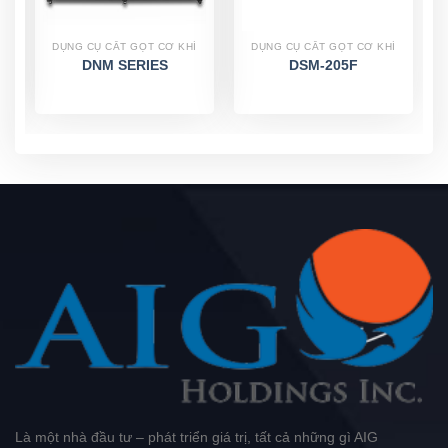
DỤNG CỤ CẮT GỌT CƠ KHÍ
DỤNG CỤ CẮT GỌT CƠ KHÍ
DNM SERIES
DSM-205F
Là một nhà đầu tư – phát triển giá trị, tất cả những gì AIG