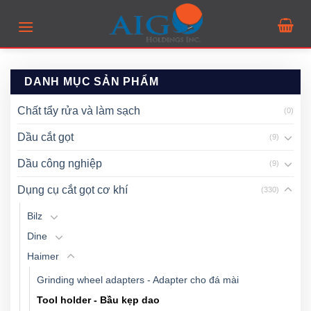
Skip
to
content
DANH MỤC SẢN PHẨM
Chất tẩy rửa và làm sạch
(0)
Dầu cắt gọt
(9)
Dầu công nghiệp
(9)
Dụng cụ cắt gọt cơ khí
(330)
Bilz
Dine
Haimer
Grinding wheel adapters - Adapter cho đá mài
Tool holder - Bầu kẹp dao