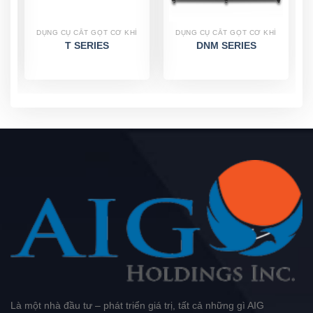
DỤNG CỤ CẮT GỌT CƠ KHÍ
DỤNG CỤ CẮT GỌT CƠ KHÍ
T SERIES
DNM SERIES
Là một nhà đầu tư – phát triển giá trị, tất cả những gì AIG