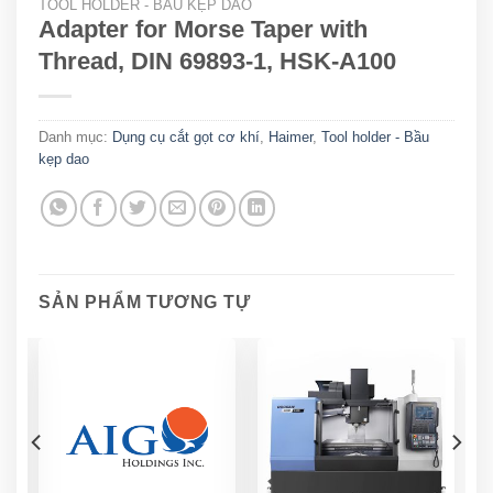
TOOL HOLDER - BẦU KẸP DAO
Adapter for Morse Taper with
Thread, DIN 69893-1, HSK-A100
Danh mục:
Dụng cụ cắt gọt cơ khí
,
Haimer
,
Tool holder - Bầu
kẹp dao
SẢN PHẨM TƯƠNG TỰ