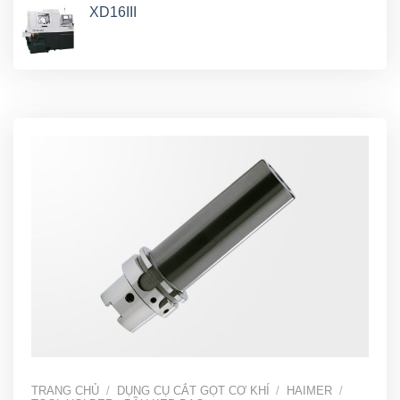
XD16III
TRANG CHỦ
/
DỤNG CỤ CẮT GỌT CƠ KHÍ
/
HAIMER
/