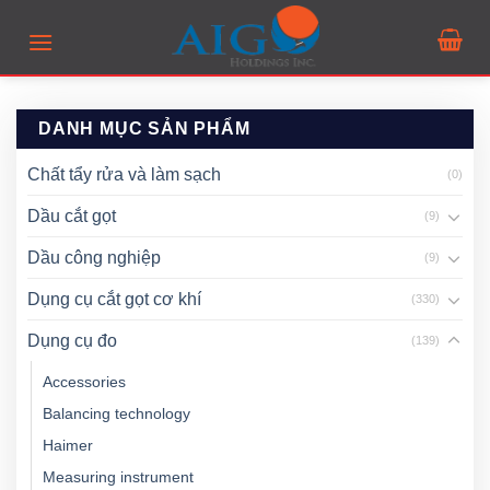
Skip
to
content
DANH MỤC SẢN PHẨM
Chất tẩy rửa và làm sạch
(0)
Dầu cắt gọt
(9)
Dầu công nghiệp
(9)
Dụng cụ cắt gọt cơ khí
(330)
Dụng cụ đo
(139)
Accessories
Balancing technology
Haimer
Measuring instrument