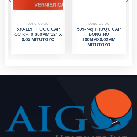
DỤNG CỤ ĐO
DỤNG CỤ ĐO
530-115 THƯỚC CẶP
505-745 THƯỚC CẶP
M
CƠ KHÍ 0-300MM/12″ X
ĐỒNG HỒ
0.05 MITUTOYO
300MMX0.02MM
MITUTOYO