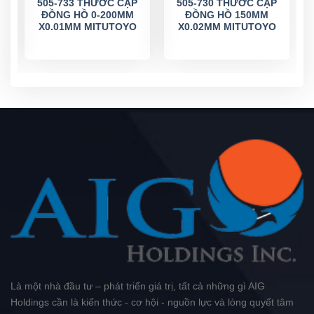
505-733 THƯỚC CẶP
505-730 THƯỚC CẶP
ĐỒNG HỒ 0-200MM
ĐỒNG HỒ 150MM
X0.01MM MITUTOYO
X0.02MM MITUTOYO
Là một nhà đầu tư – phát triển giá trị, tất cả những gì AIG
Holdings cần là kiến thức - cơ hội - nguồn lực và lòng quyết tâm