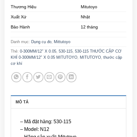
Thương Hiệu
Mitutoyo
Xuất Xứ
Nhật
Bảo Hành
12 tháng
Danh mục:
Dụng cụ đo
,
Mittutoyo
Thẻ:
0-300MM/12″ X 0.05
,
530-115
,
530-115 THƯỚC CẶP CƠ
KHÍ 0-300MM/12″ X 0.05 MITUTOYO
,
MITUTOYO
,
thước cặp
cơ khí
MÔ TẢ
– Mã đặt hàng: 530-115
– Model: N12
– Hãng sản xuất: Mitutoyo