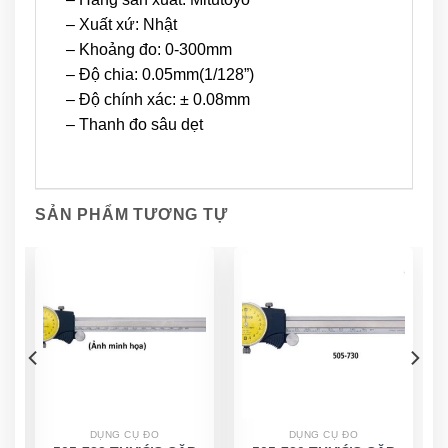
– Xuất xứ: Nhật
– Khoảng đo: 0-300mm
– Độ chia: 0.05mm(1/128”)
– Độ chính xác: ± 0.08mm
– Thanh đo sâu dẹt
SẢN PHẨM TƯƠNG TỰ
DỤNG CỤ ĐO
DỤNG CỤ ĐO