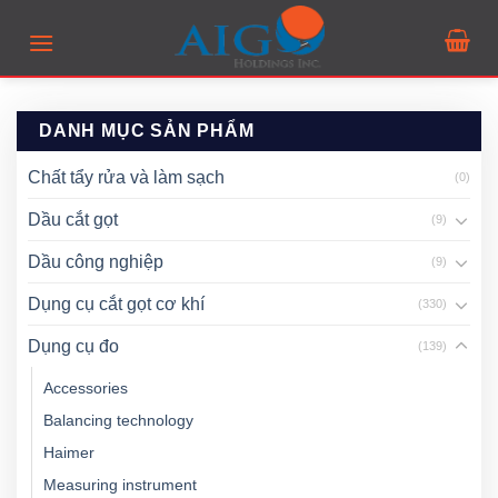
Skip
to
content
DANH MỤC SẢN PHẨM
Chất tẩy rửa và làm sạch
(0)
Dầu cắt gọt
(9)
Dầu công nghiệp
(9)
Dụng cụ cắt gọt cơ khí
(330)
Dụng cụ đo
(139)
Accessories
Balancing technology
Haimer
Measuring instrument