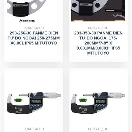
DỤNG CỤ ĐO
DỤNG CỤ ĐO
293-256-30 PANME ĐIỆN
293-353-30 PANME ĐIỆN
TỬ ĐO NGOÀI 250-275MM
TỬ ĐO NGOÀI 175-
X0.001 IP65 MITUTOYO
200MM/7-8″ X
0.001MM/0.0001″ IP65
MITUTOYO
DỤNG CỤ ĐO
DỤNG CỤ ĐO