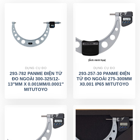
DỤNG CỤ ĐO
DỤNG CỤ ĐO
293-782 PANME ĐIỆN TỬ
293-257-30 PANME ĐIỆN
ĐO NGOÀI 300-325/12-
TỬ ĐO NGOÀI 275-300MM
13″MM X 0.001MM/0.0001″
X0.001 IP65 MITUTOYO
MITUTOYO