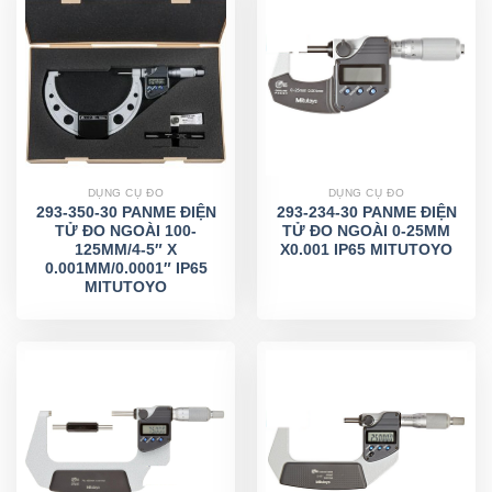
DỤNG CỤ ĐO
DỤNG CỤ ĐO
293-350-30 PANME ĐIỆN
293-234-30 PANME ĐIỆN
TỬ ĐO NGOÀI 100-
TỬ ĐO NGOÀI 0-25MM
125MM/4-5″ X
X0.001 IP65 MITUTOYO
0.001MM/0.0001″ IP65
MITUTOYO