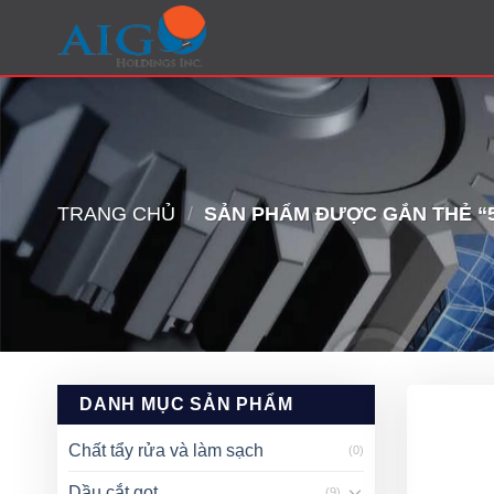
Skip
to
content
TRANG CHỦ
/
SẢN PHẨM ĐƯỢC GẮN THẺ “5
DANH MỤC SẢN PHẨM
Chất tẩy rửa và làm sạch
(0)
Dầu cắt gọt
(9)