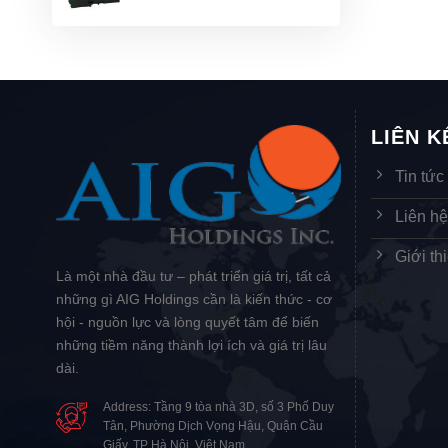
LIÊN 
Tin tức
Liên h
Giới th
Là một nhà đầu tư – phát triển giá trị, tất cả
những gì AIG Holdings cần là kiến thức - cơ
hội - nguồn lực và lòng quyết tâm để biến
những tiềm năng thành lợi ích và giá trị lâu
dài.
Address: Tầng 9 tòa nhà 3D, số 3 Phố Duy
Tân, Phường Dịch Vọng Hậu, Quận Cầu
Giấy, TP Hà Nội, Việt Nam