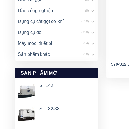
Dầu công nghiệp
(9)
Dụng cụ cắt gọt cơ khí
(330)
Dụng cụ đo
(139)
Máy móc, thiết bị
(34)
Sản phẩm khác
(50)
570-312
SẢN PHẨM MỚI
STL42
STL32/38