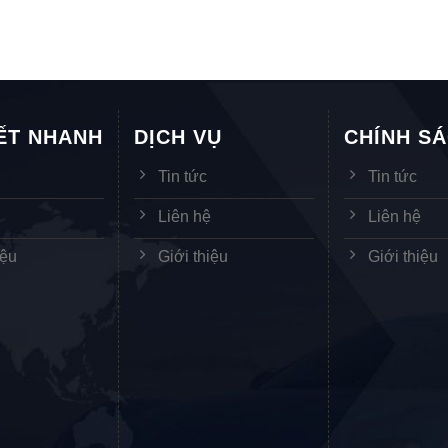
KẾT NHANH
DỊCH VỤ
CHÍNH S
Tin tức
Tin tức
ệ
Liên hệ
Liên hệ
iệu
Giới thiệu
Giới thiệu