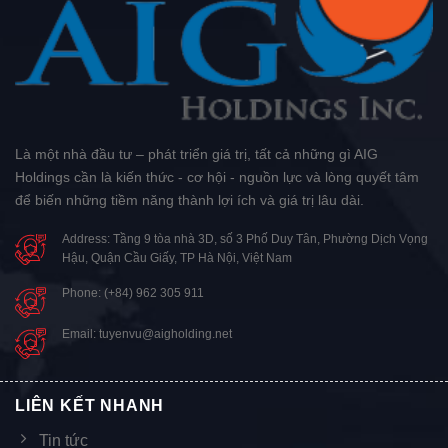
Là một nhà đầu tư – phát triển giá trị, tất cả những gì AIG
Holdings cần là kiến thức - cơ hội - nguồn lực và lòng quyết tâm
để biến những tiềm năng thành lợi ích và giá trị lâu dài.
Address: Tầng 9 tòa nhà 3D, số 3 Phố Duy Tân, Phường Dịch Vọng
Hậu, Quận Cầu Giấy, TP Hà Nội, Việt Nam
Phone: (+84) 962 305 911
Email: tuyenvu@aigholding.net
LIÊN KẾT NHANH
Tin tức