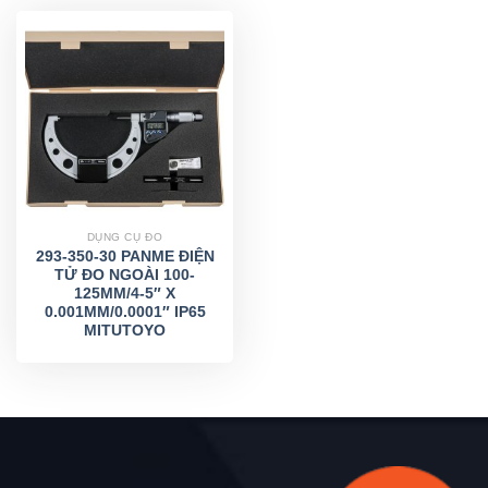
DỤNG CỤ ĐO
293-350-30 PANME ĐIỆN
TỬ ĐO NGOÀI 100-
125MM/4-5″ X
0.001MM/0.0001″ IP65
MITUTOYO