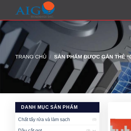
Skip
to
content
TRANG CHỦ
/
SẢN PHẨM ĐƯỢC GẮN THẺ “0-
DANH MỤC SẢN PHẨM
Chất tẩy rửa và làm sạch
(0)
Dầu cắt gọt
(9)